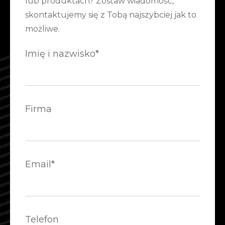
lub produktach? Zostaw wiadomość,
skontaktujemy się z Tobą najszybciej jak to
możliwe.
Imię i nazwisko*
Firma
Email*
Telefon