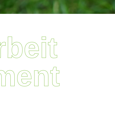
beit
ment