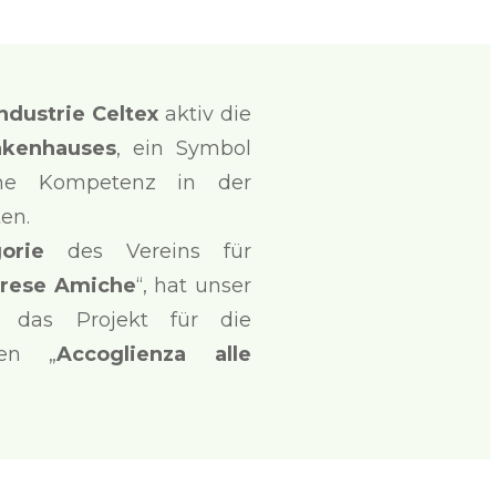
Industrie Celtex
aktiv die
nkenhauses
, ein Symbol
che Kompetenz in der
en.
orie
des Vereins für
rese Amiche
“, hat unser
das Projekt für die
ien „
Accoglienza alle